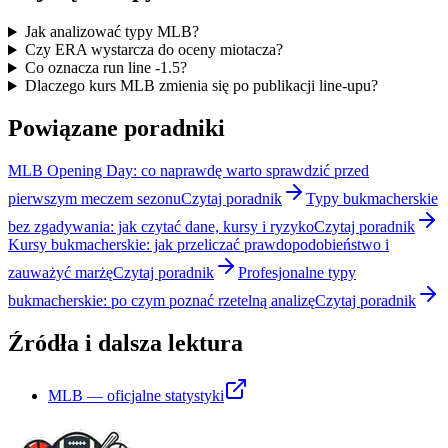
Jak analizować typy MLB?
Czy ERA wystarcza do oceny miotacza?
Co oznacza run line -1.5?
Dlaczego kurs MLB zmienia się po publikacji line-upu?
Powiązane poradniki
MLB Opening Day: co naprawdę warto sprawdzić przed
pierwszym meczem sezonu
Czytaj poradnik
Typy bukmacherskie
bez zgadywania: jak czytać dane, kursy i ryzyko
Czytaj poradnik
Kursy bukmacherskie: jak przeliczać prawdopodobieństwo i
zauważyć marżę
Czytaj poradnik
Profesjonalne typy
bukmacherskie: po czym poznać rzetelną analizę
Czytaj poradnik
Źródła i dalsza lektura
MLB — oficjalne statystyki