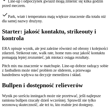
Line-up i odpoczynek gwiazd mogą zmienić się kilka godzin
przed meczem.
Park, wiatr i temperatura mają większe znaczenie dla totalu niż
dla samej nazwy drużyny.
Starter: jakość kontaktu, strikeouty i
kontrola
ERA opisuje wynik, ale jest zależne również od obrony i kolejności
zdarzeń. Strikeout rate, walk rate, home runs oraz jakość kontaktu
pomagają lepiej zrozumieć, jak miotacz osiąga rezultaty.
Pitch mix ma znaczenie w matchupie. Line-up dobrze radzący sobie
z fastballem może mieć problem ze sliderem, a przewaga
handedness wpływa na decyzje menedżera i skład.
Bullpen i dostępność relieverów
Wynik po sześciu inningach może nie przetrwać, jeśli najlepsze
ramiona bullpen rzucały dzień wcześniej. Sprawdź nie tylko
sezonową skuteczność, ale też to, kto realnie jest dostępny.