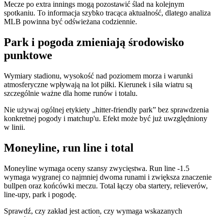
Mecze po extra innings mogą pozostawić ślad na kolejnym
spotkaniu. To informacja szybko tracąca aktualność, dlatego analiza
MLB powinna być odświeżana codziennie.
Park i pogoda zmieniają środowisko
punktowe
Wymiary stadionu, wysokość nad poziomem morza i warunki
atmosferyczne wpływają na lot piłki. Kierunek i siła wiatru są
szczególnie ważne dla home runów i totalu.
Nie używaj ogólnej etykiety „hitter-friendly park” bez sprawdzenia
konkretnej pogody i matchup'u. Efekt może być już uwzględniony
w linii.
Moneyline, run line i total
Moneyline wymaga oceny szansy zwycięstwa. Run line -1.5
wymaga wygranej co najmniej dwoma runami i zwiększa znaczenie
bullpen oraz końcówki meczu. Total łączy oba startery, relieverów,
line-upy, park i pogodę.
Sprawdź, czy zakład jest action, czy wymaga wskazanych