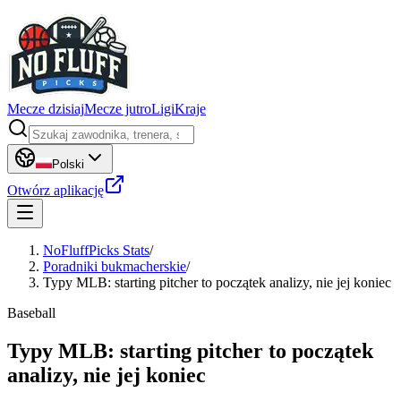
Mecze dzisiaj
Mecze jutro
Ligi
Kraje
Polski
Otwórz aplikację
NoFluffPicks Stats
/
Poradniki bukmacherskie
/
Typy MLB: starting pitcher to początek analizy, nie jej koniec
Baseball
Typy MLB: starting pitcher to początek
analizy, nie jej koniec