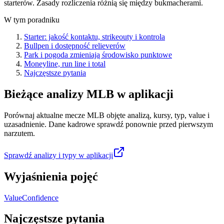
starterów. Zasady rozliczenia różnią się między bukmacherami.
W tym poradniku
Starter: jakość kontaktu, strikeouty i kontrola
Bullpen i dostępność relieverów
Park i pogoda zmieniają środowisko punktowe
Moneyline, run line i total
Najczęstsze pytania
Bieżące analizy MLB w aplikacji
Porównaj aktualne mecze MLB objęte analizą, kursy, typ, value i
uzasadnienie. Dane kadrowe sprawdź ponownie przed pierwszym
narzutem.
Sprawdź analizy i typy w aplikacji
Wyjaśnienia pojęć
Value
Confidence
Najczęstsze pytania