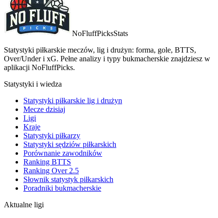
NoFluffPicks
Stats
Statystyki piłkarskie meczów, lig i drużyn: forma, gole, BTTS,
Over/Under i xG. Pełne analizy i typy bukmacherskie znajdziesz w
aplikacji NoFluffPicks.
Statystyki i wiedza
Statystyki piłkarskie lig i drużyn
Mecze dzisiaj
Ligi
Kraje
Statystyki piłkarzy
Statystyki sędziów piłkarskich
Porównanie zawodników
Ranking BTTS
Ranking Over 2.5
Słownik statystyk piłkarskich
Poradniki bukmacherskie
Aktualne ligi