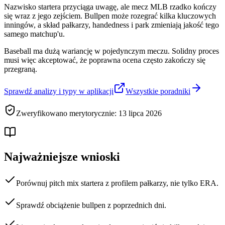
Nazwisko startera przyciąga uwagę, ale mecz MLB rzadko kończy
się wraz z jego zejściem. Bullpen może rozegrać kilka kluczowych
inningów, a skład pałkarzy, handedness i park zmieniają jakość tego
samego matchup'u.
Baseball ma dużą wariancję w pojedynczym meczu. Solidny proces
musi więc akceptować, że poprawna ocena często zakończy się
przegraną.
Sprawdź analizy i typy w aplikacji
Wszystkie poradniki
Zweryfikowano merytorycznie: 13 lipca 2026
Najważniejsze wnioski
Porównuj pitch mix startera z profilem pałkarzy, nie tylko ERA.
Sprawdź obciążenie bullpen z poprzednich dni.